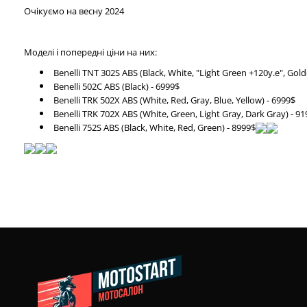
Очікуємо на весну 2024
Моделі і попередні ціни на них:
Benelli TNT 302S ABS (Black, White, "Light Green +120у.е", Gold
Benelli 502С АВS (Black) - 6999$
Benelli TRK 502X ABS (White, Red, Gray, Blue, Yellow) - 6999$
Benelli TRK 702X ABS (White, Green, Light Gray, Dark Gray) - 9
Benelli 752S ABS (Black, White, Red, Green) - 8999$