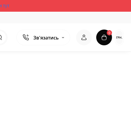
и тут
0
Зв'язатись
ГРН.