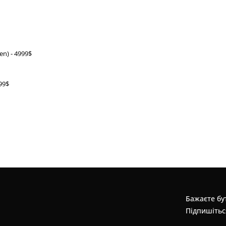
en) - 4999$
199$
Бажаєте бут
Підпишітьс