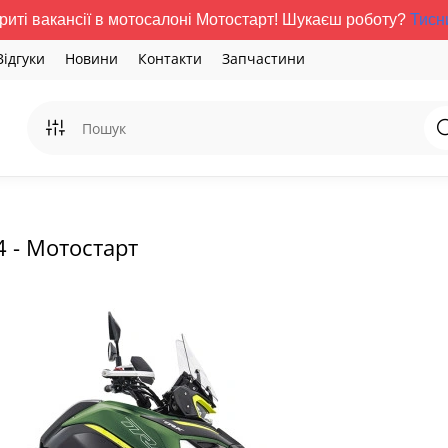
риті вакансії в мотосалоні Мотостарт! Шукаєш роботу?
Тисн
Відгуки
Новини
Контакти
Запчастини
4 - Мотостарт