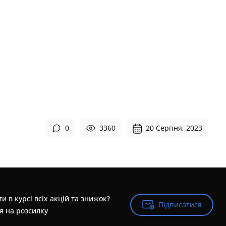
0
3360
20 Серпня, 2023
и в курсі всіх акцій та знижок?
Підписатися
Підписатися
я на розсилку