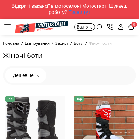
Відкриті вакансії в мотосалоні Мотостарт! Шукаєш
роботу?
Тисни тут
0
Валюта
Головна
Екіпірування
Захист
Боти
Жіночі боти
Жіночі боти
Дешевше
Top
Top