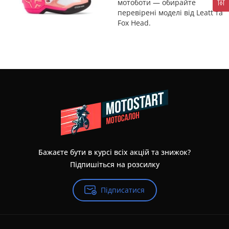
мотоботи — обирайте
перевірені моделі від
Leatt
та
Fox Head
.
Бажаєте бути в курсі всіх акцій та знижок?
Підпишіться на розсилку
Підписатися