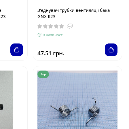
а
З'єднувач трубки вентиляції бака
K23
GNX K23
В наявності
47.51 грн.
Top