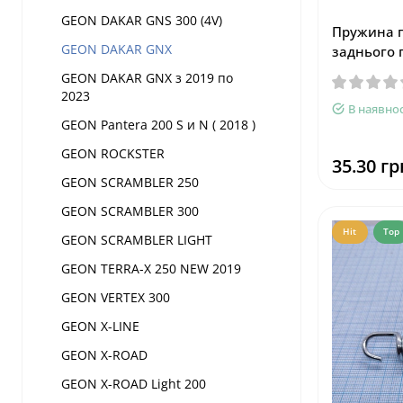
GEON DAKAR GNS 300 (4V)
Пружина 
GEON DAKAR GNX
заднього 
GEON DAKAR GNX з 2019 по
2023
В наявнос
GEON Pantera 200 S и N ( 2018 )
GEON ROCKSTER
35.30 гр
GEON SCRAMBLER 250
GEON SCRAMBLER 300
Hit
Top
GEON SCRAMBLER LIGHT
GEON TERRA-X 250 NEW 2019
GEON VERTEX 300
GEON X-LINE
GEON X-ROAD
GEON X-ROAD Light 200