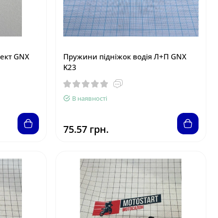
лект GNX
Пружини підніжок водія Л+П GNX
K23
В наявності
75.57 грн.