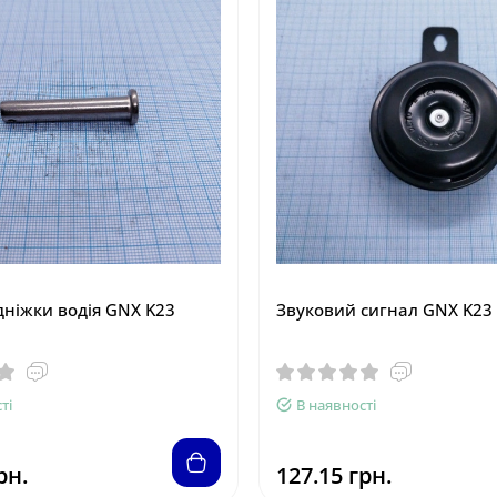
дніжки водія GNX K23
Звуковий сигнал GNX K23
ті
В наявності
рн.
127.15 грн.