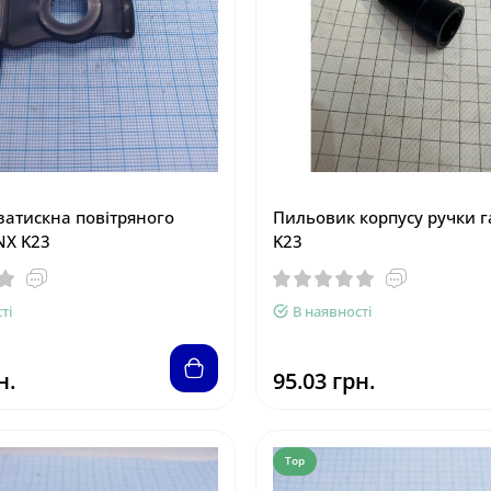
затискна повітряного
Пильовик корпусу ручки г
NX K23
K23
ті
В наявності
н.
95.03 грн.
Top