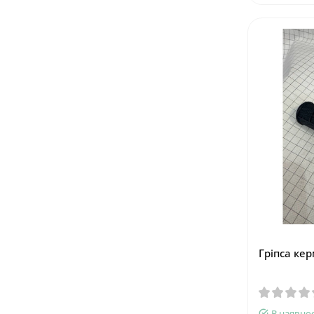
Гріпса кер
В наявнос