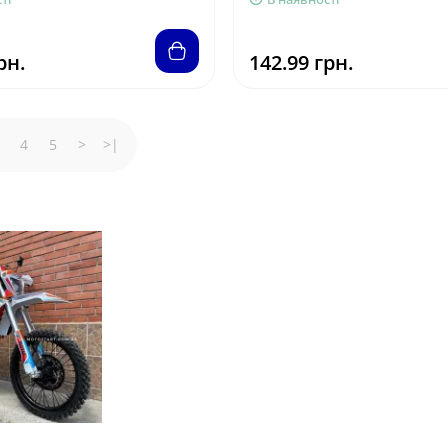
рн.
142.99 грн.
4
5
>
>|