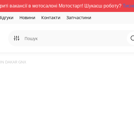
риті вакансії в мотосалоні Мотостарт! Шукаєш роботу?
Тисн
Відгуки
Новини
Контакти
Запчастини
ON DAKAR GNX