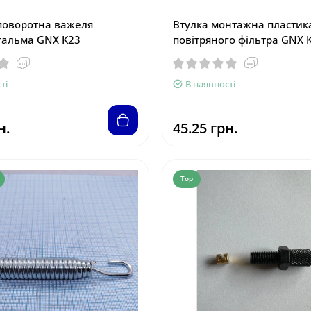
поворотна важеля
Втулка монтажна пластик
гальма GNX K23
повітряного фільтра GNX 
ті
В наявності
н.
45.25 грн.
Top