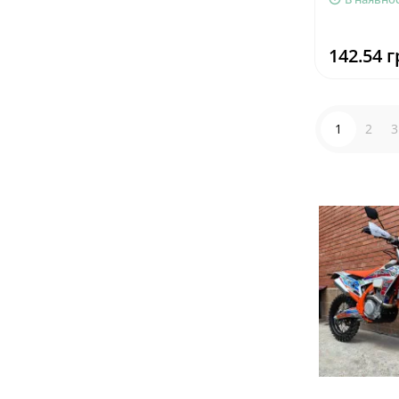
142.54 г
1
2
3