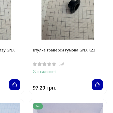
азу GNX
Втулка траверси гумова GNX K23
В наявності
97.29 грн.
Top