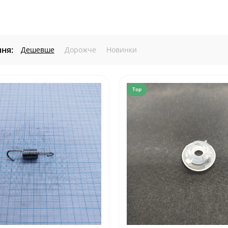
ня:
Дешевше
Дорожче
Новинки
Top