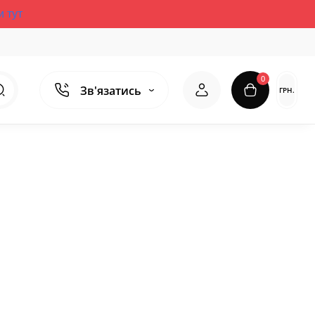
и тут
0
Зв'язатись
ГРН.