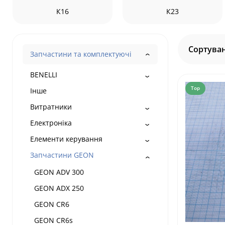
К16
К23
Сортуван
Запчастини та комплектуючі
BENELLI
Top
Інше
Витратники
Електроніка
Елементи керування
Запчастини GEON
GEON ADV 300
GEON ADX 250
GEON CR6
GEON CR6s