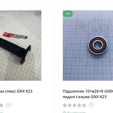
Top
ма (ліва) GNX K23
Підшипник 10×ø26×8 (600
педалі гальма GNX K23
ті
В наявності