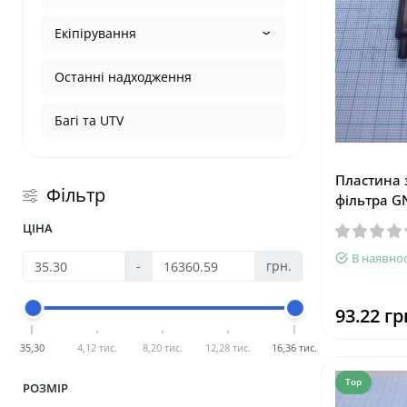
Екіпірування
Останні надходження
Багі та UTV
Пластина 
Фільтр
фільтра G
ЦІНА
В наявнос
-
грн.
93.22 гр
35,30
4,12 тис.
8,20 тис.
12,28 тис.
16,36 тис.
Top
РОЗМІР