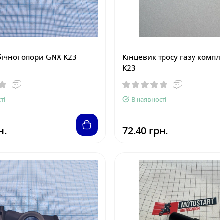
ічної опори GNX K23
Кінцевик тросу газу комп
K23
ті
В наявності
н.
72.40 грн.