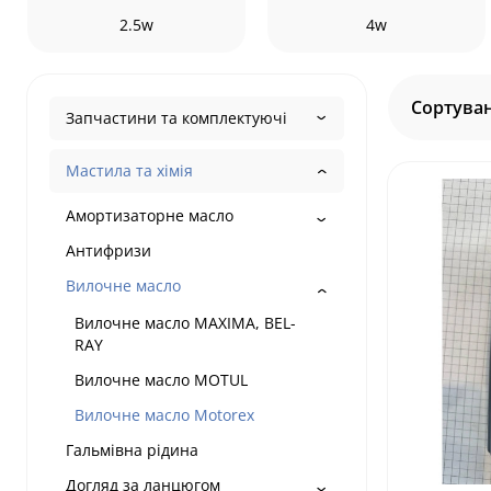
2.5w
4w
Сортуван
Запчастини та комплектуючі
Мастила та хімія
Амортизаторне масло
Антифризи
Вилочне масло
Вилочне масло MAXIMA, BEL-
RAY
Вилочне масло MOTUL
Вилочне масло Motorex
Гальмівна рідина
Догляд за ланцюгом