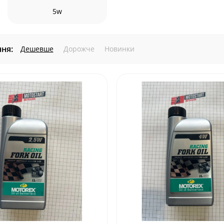
5w
ня:
Дешевше
Дорожче
Новинки