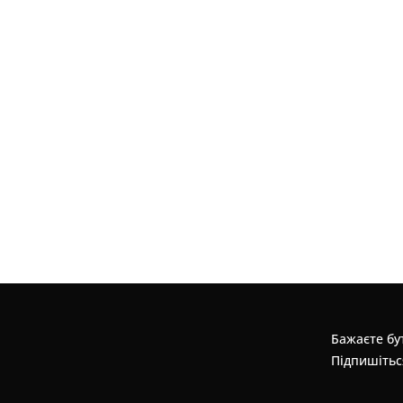
Бажаєте бут
Підпишітьс