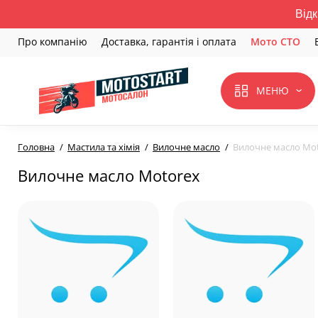
Відк
Про компанію
Доставка, гарантія і оплата
Мото СТО
МЕНЮ
Головна
Мастила та хімія
Вилочне масло
Вилочне масло Mo
Вилочне масло Motorex