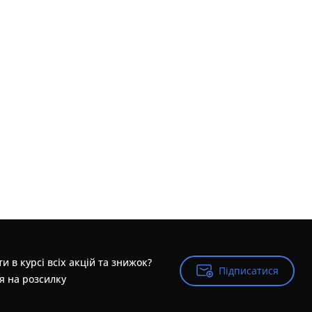
и в курсі всіх акцій та знижок?
Підписатися
Підписатися
я на розсилку