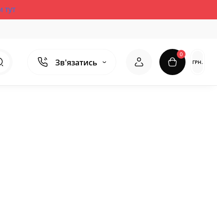
и тут
0
Зв'язатись
ГРН.