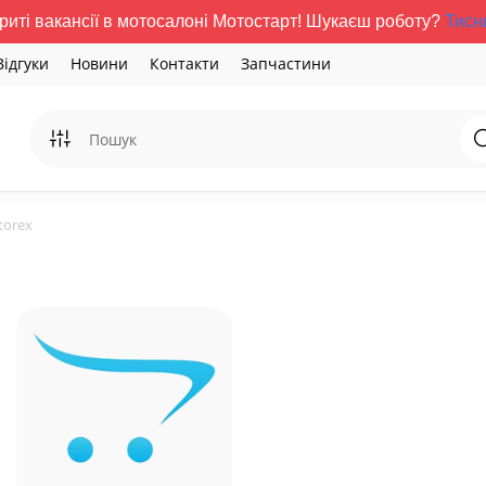
риті вакансії в мотосалоні Мотостарт! Шукаєш роботу?
Тисн
Відгуки
Новини
Контакти
Запчастини
torex