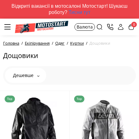
Відкриті вакансії в мотосалоні Мотостарт! Шукаєш
роботу?
Тисни тут
0
Валюта
Головна
Екіпірування
Одяг
Куртки
Дощовики
Дощовики
Дешевше
Top
Top