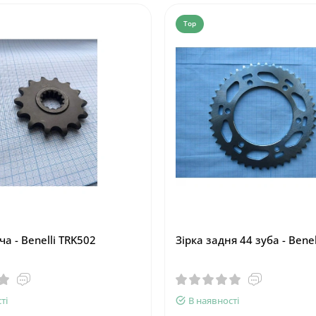
Top
ча - Benelli TRK502
Зірка задня 44 зуба - Bene
ті
В наявності