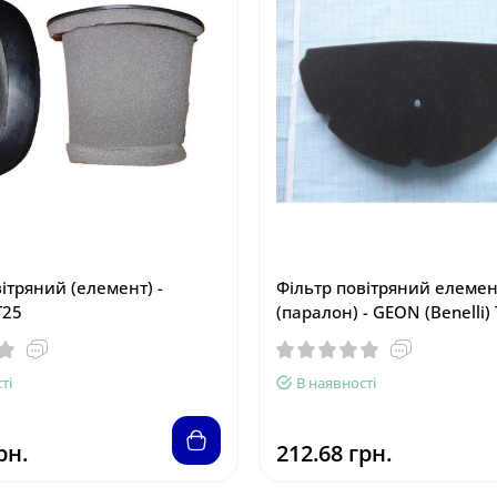
ітряний (елемент) -
Фільтр повітряний елемен
T25
(паралон) - GEON (Benelli)
ті
В наявності
рн.
212.68 грн.