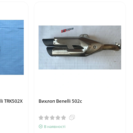
lli TRK502X
Вихлоп Benelli 502c
В наявності