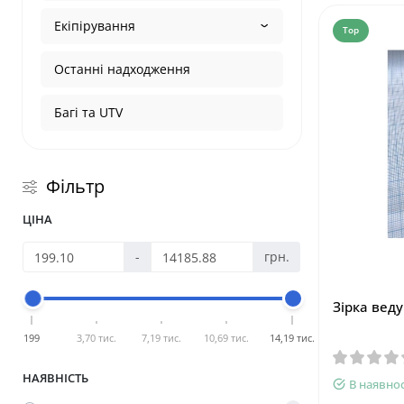
Екіпірування
Top
Останні надходження
Багі та UTV
Фільтр
ЦІНА
-
грн.
Зірка веду
199
3,70 тис.
7,19 тис.
10,69 тис.
14,19 тис.
НАЯВНІСТЬ
В наявнос