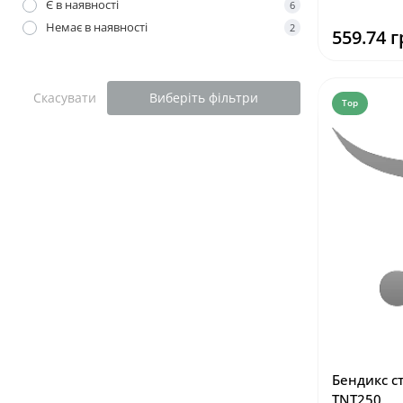
Є в наявності
6
Немає в наявності
2
559.74 г
Скасувати
Виберіть фільтри
Top
Бендикс ст
TNT250