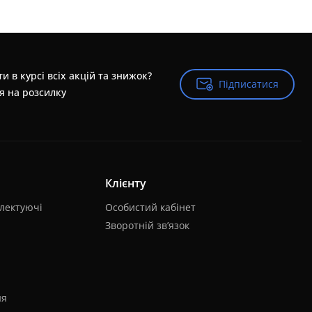
и в курсі всіх акцій та знижок?
Підписатися
Підписатися
я на розсилку
Клієнту
лектуючі
Особистий кабінет
Зворотній зв’язок
ня