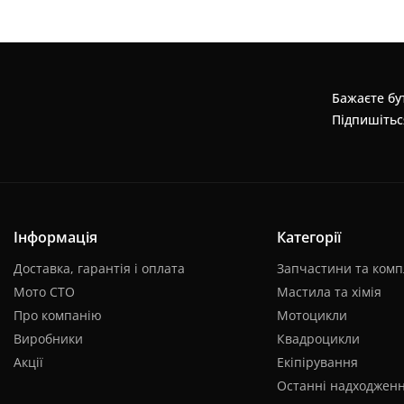
Бажаєте бут
Підпишітьс
Інформація
Категорії
Доставка, гарантія і оплата
Запчастини та комп
Мото СТО
Мастила та хімія
Про компанію
Мотоцикли
Виробники
Квадроцикли
Акції
Екіпірування
Останні надходжен