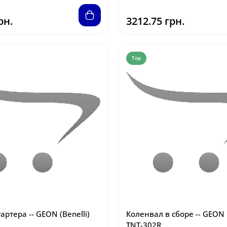
рн.
3212.75 грн.
Top
артера -- GEON (Benelli)
Коленвал в сборе -- GEON 
TNT-302R