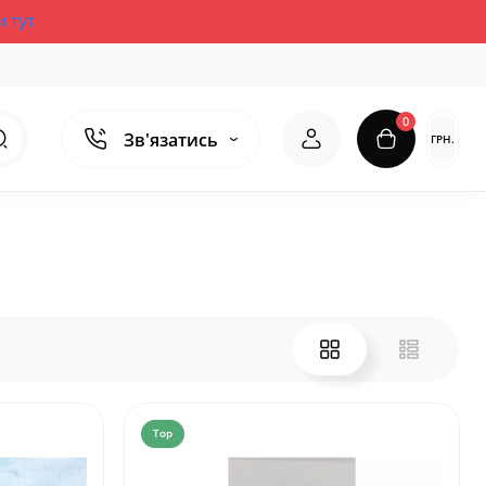
и тут
0
Зв'язатись
ГРН.
Top