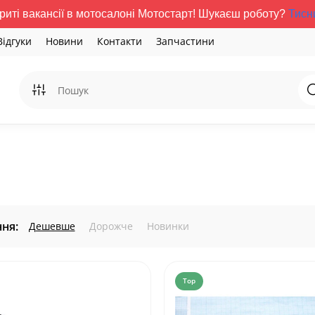
риті вакансії в мотосалоні Мотостарт! Шукаєш роботу?
Тисн
Відгуки
Новини
Контакти
Запчастини
ня:
Дешевше
Дорожче
Новинки
Top